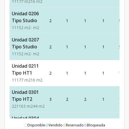
1
1
1
77
m2
16
m2
Unidad 0206
Tipo Studio
2
1
1
1
52
1
1
1
52
m2
-
m2
Unidad 0207
Tipo Studio
2
1
1
1
52
1
1
1
52
m2
-
m2
Unidad 0211
Tipo HT1
2
1
1
1
77
1
1
1
77
m2
16
m2
Unidad 0301
Tipo HT2
3
2
2
1
163
2
2
1
163
m2
44
m2
Unidad 0304
Tipo HT1
Disponible
Vendido
3
1
Reservado
1
Bloqueada
1
82