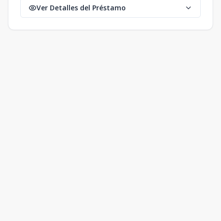
Unidad 0904
Ver Detalles del Préstamo
Tipo HT1
9
1
1
1
82
1
1
1
82
m2
-
m2
Unidad 0905
Tipo HT1
9
1
1
1
73
1
1
1
73
m2
-
m2
Unidad 0915
Tipo HT1
9
1
1
1
81
1
1
1
81
m2
12
m2
Unidad 1001
Tipo Tipo HT2
10
2
2
1
163
2
2
1
163
m2
21
m2
Unidad 1006
Tipo Studio
10
1
1
1
52
1
1
1
52
m2
-
m2