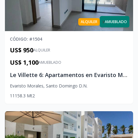
x
ALQUILER
AMUEBLADO
CÓDIGO
: #
1504
US$ 950
ALQUILER
US$ 1,100
AMUEBLADO
Le Villette 6: Apartamentos en Evaristo Morales | Lujo & Ubicación Premium
Evaristo Morales
,
Santo Domingo D.N.
1
1
1
58.3
Mt2