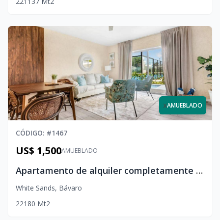
2
2
1
137
Mt2
x
AMUEBLADO
CÓDIGO
: #
1467
US$ 1,500
AMUEBLADO
Apartamento de alquiler completamente amueblado en White Sands
White Sands
,
Bávaro
2
2
1
80
Mt2