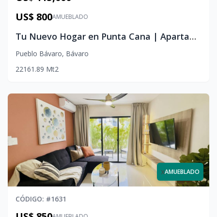
US$ 800
AMUEBLADO
Tu Nuevo Hogar en Punta Cana | Apartamento Amueblado en Crisfer Punta Cana
Pueblo Bávaro
,
Bávaro
2
2
1
61.89
Mt2
x
AMUEBLADO
CÓDIGO
: #
1631
US$ 850
AMUEBLADO