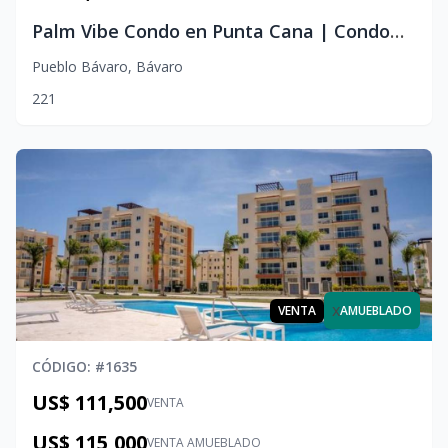
Palm Vibe Condo en Punta Cana | Condominio de 2 Habitaciones
Pueblo Bávaro
,
Bávaro
2
2
1
x
VENTA
AMUEBLADO
CÓDIGO
: #
1635
US$ 111,500
VENTA
US$ 115,000
VENTA AMUEBLADO