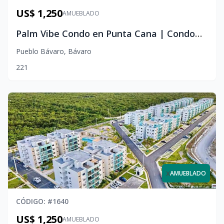
US$ 1,250
AMUEBLADO
Palm Vibe Condo en Punta Cana | Condominio de 2 Habitaciones
Pueblo Bávaro
,
Bávaro
2
2
1
x
AMUEBLADO
CÓDIGO
: #
1640
US$ 1,250
AMUEBLADO