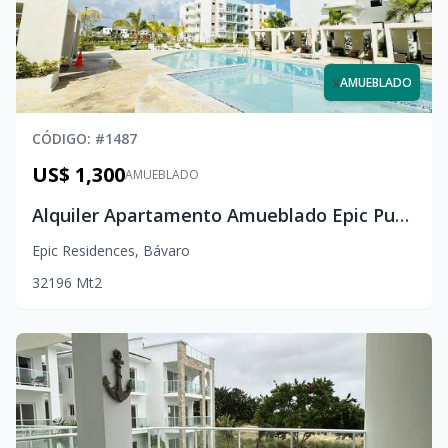
x
AMUEBLADO
CÓDIGO
: #
1487
US$ 1,300
AMUEBLADO
Alquiler Apartamento Amueblado Epic Punta Cana | 3 Hab + Amenidades tipo Resort
Epic Residences
,
Bávaro
3
2
1
96
Mt2