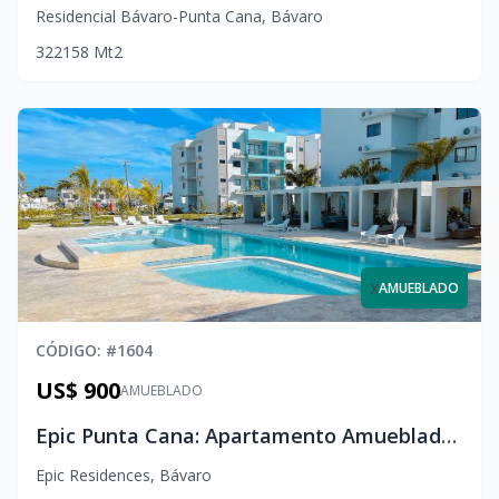
Residencial Bávaro-Punta Cana
,
Bávaro
3
2
2
158
Mt2
x
AMUEBLADO
CÓDIGO
: #
1604
US$ 900
AMUEBLADO
Epic Punta Cana: Apartamento Amueblado en Alquiler con Amenidades de Primer Nivel
Epic Residences
,
Bávaro