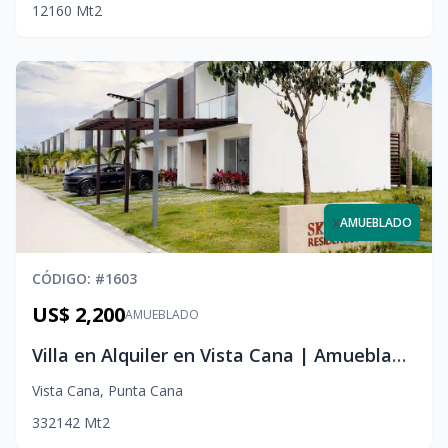
1
2
1
60
Mt2
x
AMUEBLADO
CÓDIGO
: #
1603
US$ 2,200
AMUEBLADO
Villa en Alquiler en Vista Cana | Amueblada con Picuzzi y Acceso a Amenidades
Vista Cana
,
Punta Cana
3
3
2
142
Mt2