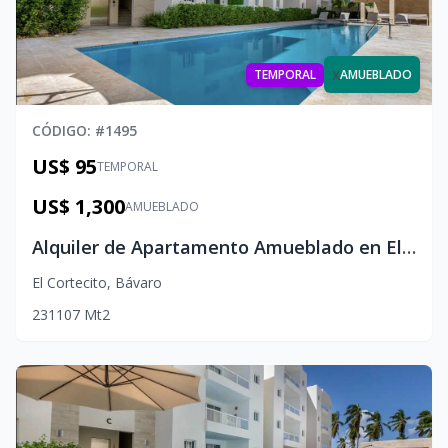
x
TEMPORAL
AMUEBLADO
CÓDIGO
: #
1495
US$ 95
TEMPORAL
US$ 1,300
AMUEBLADO
Alquiler de Apartamento Amueblado en El Cortesito, Punta Cana
El Cortecito
,
Bávaro
2
3
1
107
Mt2