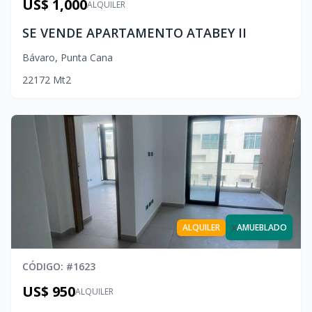
US$ 1,000
ALQUILER
SE VENDE APARTAMENTO ATABEY II
Bávaro
,
Punta Cana
2
2
1
72
Mt2
x
ALQUILER
AMUEBLADO
CÓDIGO
: #
1623
US$ 950
ALQUILER