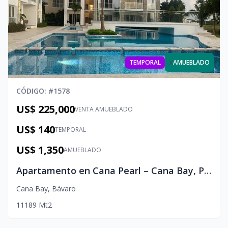
x
TEMPORAL
AMUEBLADO
CÓDIGO
: #
1578
US$ 225,000
VENTA AMUEBLADO
US$ 140
TEMPORAL
US$ 1,350
AMUEBLADO
Apartamento en Cana Pearl – Cana Bay, Punta Cana
Cana Bay
,
Bávaro
1
1
1
89
Mt2