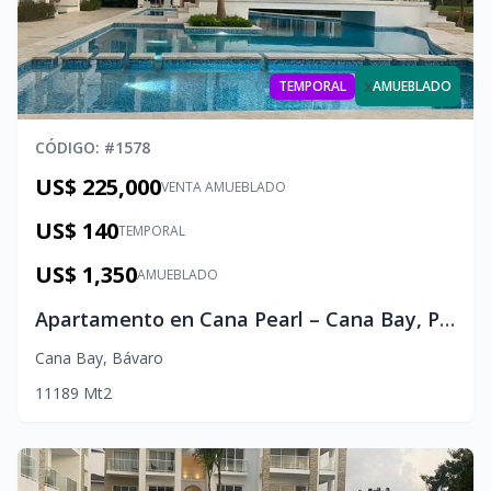
x
TEMPORAL
AMUEBLADO
CÓDIGO
: #
1578
US$ 225,000
VENTA AMUEBLADO
US$ 140
TEMPORAL
US$ 1,350
AMUEBLADO
Apartamento en Cana Pearl – Cana Bay, Punta Cana
Cana Bay
,
Bávaro
1
1
1
89
Mt2