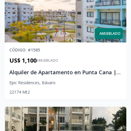
x
AMUEBLADO
CÓDIGO
: #
1585
US$ 1,100
AMUEBLADO
Alquiler de Apartamento en Punta Cana | 2 Habitaciones en Epic Sun Residences
Epic Residences
,
Bávaro
2
2
1
74
Mt2