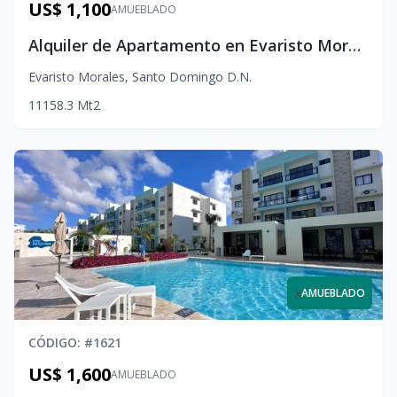
US$ 1,100
AMUEBLADO
Alquiler de Apartamento en Evaristo Morales | Línea Blanca
Evaristo Morales
,
Santo Domingo D.N.
1
1
1
58.3
Mt2
x
AMUEBLADO
CÓDIGO
: #
1621
US$ 1,600
AMUEBLADO