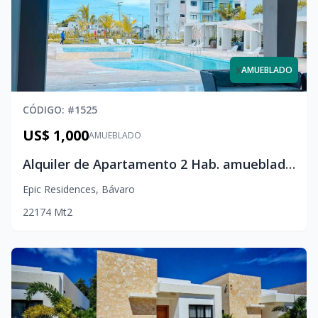
x
AMUEBLADO
CÓDIGO
: #
1525
US$ 1,000
AMUEBLADO
Alquiler de Apartamento 2 Hab. amueblado en Epic Punta Cana
Epic Residences
,
Bávaro
2
2
1
74
Mt2