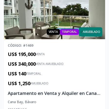
x
VENTA
TEMPORAL
AMUEBLADO
CÓDIGO
: #
1469
US$ 195,000
VENTA
US$ 340,000
VENTA AMUEBLADO
US$ 140
TEMPORAL
US$ 1,250
AMUEBLADO
Apartamento en Venta y Alquiler en Cana Bay: Apartamento de lujo en Cana Bay: 2 habs, balcón con vista al golf
Cana Bay
,
Bávaro