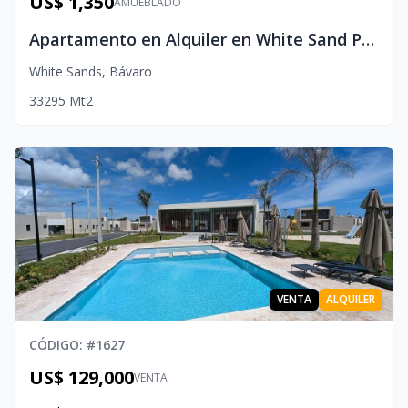
US$ 1,350
AMUEBLADO
Apartamento en Alquiler en White Sand Punta Cana | 3 Habitaciones con Piscina Privada
White Sands
,
Bávaro
3
3
2
95
Mt2
VENTA
ALQUILER
CÓDIGO
: #
1627
US$ 129,000
VENTA