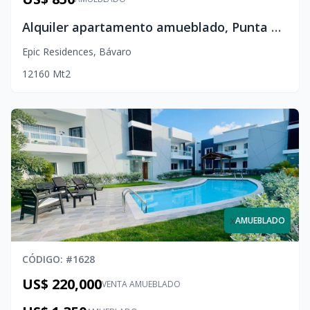
Alquiler apartamento amueblado, Punta Cana | 1 Hab + Amenidades EPIC SUN
Epic Residences
,
Bávaro
1
2
1
60
Mt2
x
AMUEBLADO
CÓDIGO
: #
1628
US$ 220,000
VENTA AMUEBLADO