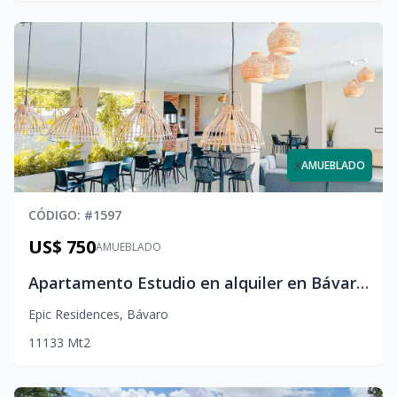
x
AMUEBLADO
CÓDIGO
: #
1597
US$ 750
AMUEBLADO
Apartamento Estudio en alquiler en Bávaro Punta Cana – Moderno, amueblado y cerca del Downtown
Epic Residences
,
Bávaro
1
1
1
33
Mt2