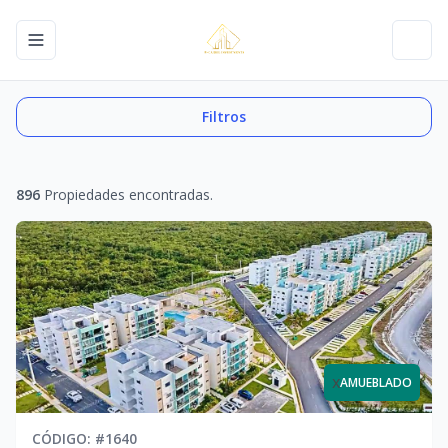
Toggle navigation menu
Toggl
Filtros
896
Propiedades encontradas.
x
AMUEBLADO
CÓDIGO
: #
1640