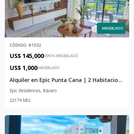
x
AMUEBLADO
CÓDIGO
: #
1532
US$ 145,000
VENTA AMUEBLADO
US$ 1,000
AMUEBLADO
Alquiler en Epic Punta Cana | 2 Habitaciones
Epic Residences
,
Bávaro
2
2
1
74
Mt2