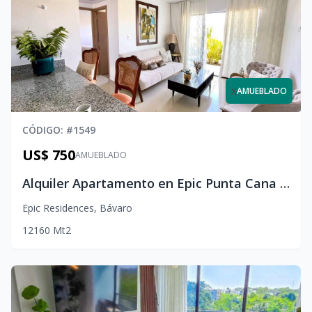
x
AMUEBLADO
CÓDIGO
: #
1549
US$ 750
AMUEBLADO
Alquiler Apartamento en Epic Punta Cana | 1 Hab. + Amenidades de Lujo
Epic Residences
,
Bávaro
1
2
1
60
Mt2