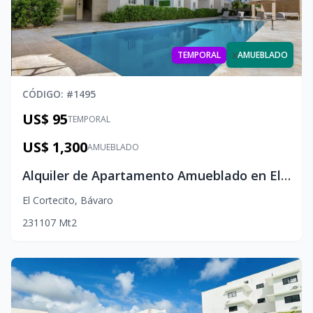
x
TEMPORAL
AMUEBLADO
CÓDIGO
: #
1495
US$ 95
TEMPORAL
US$ 1,300
AMUEBLADO
Alquiler de Apartamento Amueblado en El Cortesito, Punta Cana
El Cortecito
,
Bávaro
2
3
1
107
Mt2