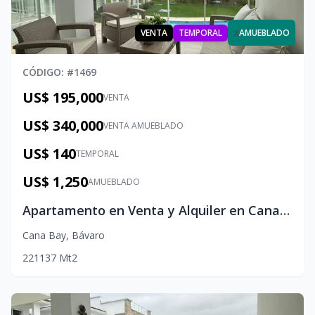
x
VENTA
TEMPORAL
AMUEBLADO
CÓDIGO
: #
1469
US$ 195,000
VENTA
US$ 340,000
VENTA AMUEBLADO
US$ 140
TEMPORAL
US$ 1,250
AMUEBLADO
Apartamento en Venta y Alquiler en Cana Bay: Apartamento de lujo en Cana Bay: 2 habs, balcón con vista al golf
Cana Bay
,
Bávaro
2
2
1
137
Mt2