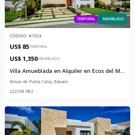
x
TEMPORAL
AMUEBLADO
CÓDIGO
: #
1524
US$ 85
TEMPORAL
US$ 1,350
AMUEBLADO
Villa Amueblada en Alquiler en Ecos del Mar, Punta Cana
Brisas de Punta Cana
,
Bávaro
2
2
2
108
Mt2