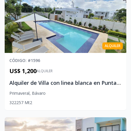
ALQUILER
CÓDIGO
: #
1596
US$ 1,200
ALQUILER
Alquiler de Villa con linea blanca en Punta Cana
Primaveral
,
Bávaro
3
2
2
257
Mt2