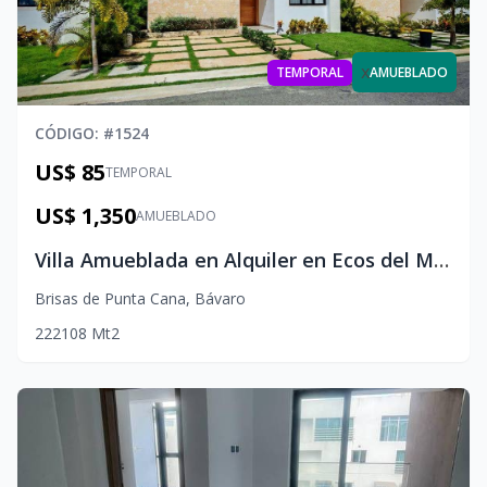
x
TEMPORAL
AMUEBLADO
CÓDIGO
: #
1524
US$ 85
TEMPORAL
US$ 1,350
AMUEBLADO
Villa Amueblada en Alquiler en Ecos del Mar, Punta Cana
Brisas de Punta Cana
,
Bávaro
2
2
2
108
Mt2