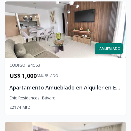
x
AMUEBLADO
CÓDIGO
: #
1563
US$ 1,000
AMUEBLADO
Apartamento Amueblado en Alquiler en Epic Punta Cana – 2 Habitaciones
Epic Residences
,
Bávaro
2
2
1
74
Mt2