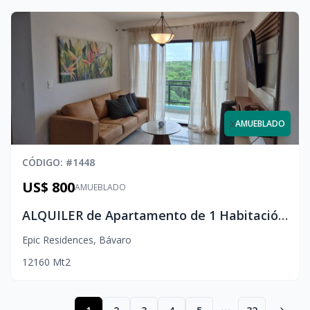
x
AMUEBLADO
CÓDIGO
: #
1448
US$ 800
AMUEBLADO
ALQUILER de Apartamento de 1 Habitación en Epic Punta Cana con Piscinas y Amenidades
Epic Residences
,
Bávaro
1
2
1
60
Mt2