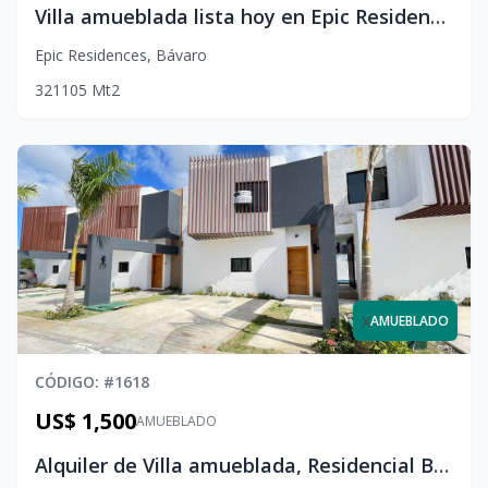
Villa amueblada lista hoy en Epic Residences | Seguridad 24/7
Epic Residences
,
Bávaro
3
2
1
105
Mt2
x
AMUEBLADO
CÓDIGO
: #
1618
US$ 1,500
AMUEBLADO
Alquiler de Villa amueblada, Residencial Bávaro - Punta Cana